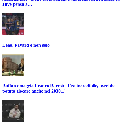
Juve pensa a…"
Leao, Pavard e non solo
Buffon omaggia Franco Baresi: "Era incredibile, avrebbe
potuto giocare anche nel 2030..."