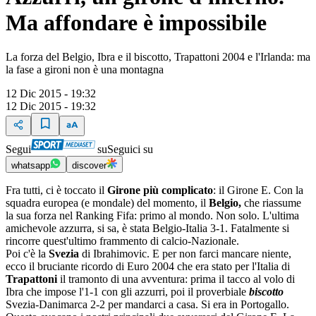
Ma affondare è impossibile
La forza del Belgio, Ibra e il biscotto, Trapattoni 2004 e l'Irlanda: ma
la fase a gironi non è una montagna
12 Dic 2015 - 19:32
12 Dic 2015 - 19:32
Segui
su
Seguici su
whatsapp
discover
Fra tutti, ci è toccato il
Girone più complicato
: il Girone E. Con la
squadra europea (e mondale) del momento, il
Belgio,
che riassume
la sua forza nel Ranking Fifa: primo al mondo. Non solo. L'ultima
amichevole azzurra, si sa, è stata Belgio-Italia 3-1. Fatalmente si
rincorre quest'ultimo frammento di calcio-Nazionale.
Poi c'è la
Svezia
di Ibrahimovic. E per non farci mancare niente,
ecco il bruciante ricordo di Euro 2004 che era stato per l'Italia di
Trapattoni
il tramonto di una avventura: prima il tacco al volo di
Ibra che impose l'1-1 con gli azzurri, poi il proverbiale
biscotto
Svezia-Danimarca 2-2 per mandarci a casa. Si era in Portogallo.