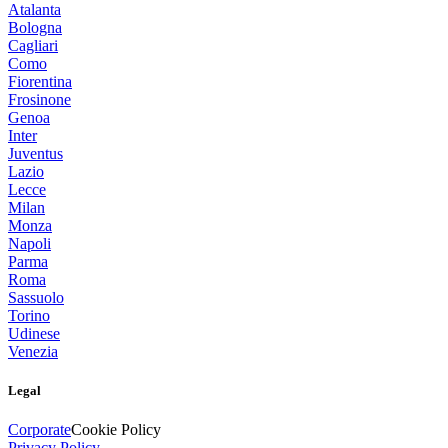
Atalanta
Bologna
Cagliari
Como
Fiorentina
Frosinone
Genoa
Inter
Juventus
Lazio
Lecce
Milan
Monza
Napoli
Parma
Roma
Sassuolo
Torino
Udinese
Venezia
Legal
Corporate
Cookie Policy
Privacy Policy