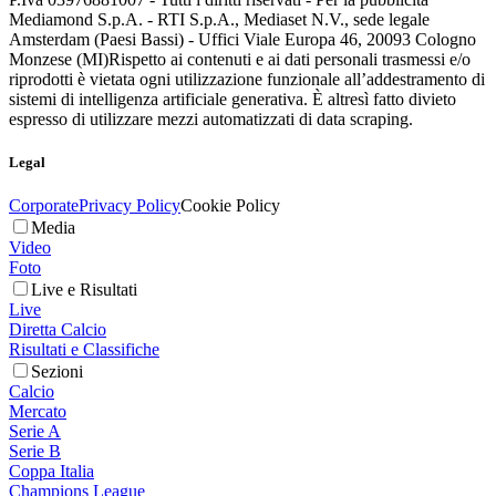
Mediamond S.p.A. - RTI S.p.A., Mediaset N.V., sede legale
Amsterdam (Paesi Bassi) - Uffici Viale Europa 46, 20093 Cologno
Monzese (MI)
Rispetto ai contenuti e ai dati personali trasmessi e/o
riprodotti è vietata ogni utilizzazione funzionale all’addestramento di
sistemi di intelligenza artificiale generativa. È altresì fatto divieto
espresso di utilizzare mezzi automatizzati di data scraping.
Legal
Corporate
Privacy Policy
Cookie Policy
Media
Video
Foto
Live e Risultati
Live
Diretta Calcio
Risultati e Classifiche
Sezioni
Calcio
Mercato
Serie A
Serie B
Coppa Italia
Champions League