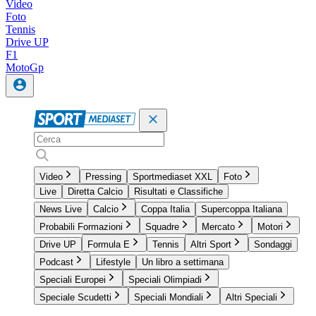
Video
Foto
Tennis
Drive UP
F1
MotoGp
Video
Pressing
Sportmediaset XXL
Foto
Live
Diretta Calcio
Risultati e Classifiche
News Live
Calcio
Coppa Italia
Supercoppa Italiana
Probabili Formazioni
Squadre
Mercato
Motori
Drive UP
Formula E
Tennis
Altri Sport
Sondaggi
Podcast
Lifestyle
Un libro a settimana
Speciali Europei
Speciali Olimpiadi
Speciale Scudetti
Speciali Mondiali
Altri Speciali