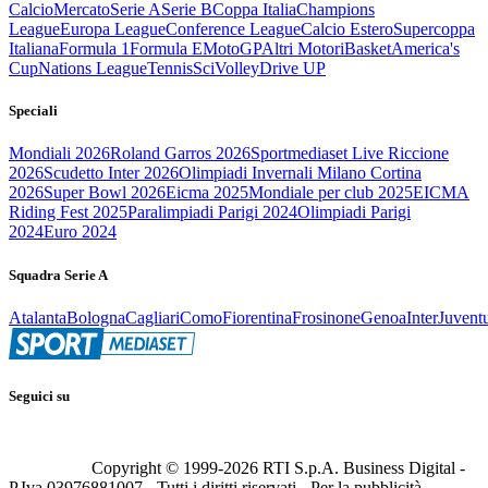
Calcio
Mercato
Serie A
Serie B
Coppa Italia
Champions
League
Europa League
Conference League
Calcio Estero
Supercoppa
Italiana
Formula 1
Formula E
MotoGP
Altri Motori
Basket
America's
Cup
Nations League
Tennis
Sci
Volley
Drive UP
Speciali
Mondiali 2026
Roland Garros 2026
Sportmediaset Live Riccione
2026
Scudetto Inter 2026
Olimpiadi Invernali Milano Cortina
2026
Super Bowl 2026
Eicma 2025
Mondiale per club 2025
EICMA
Riding Fest 2025
Paralimpiadi Parigi 2024
Olimpiadi Parigi
2024
Euro 2024
Squadra Serie A
Atalanta
Bologna
Cagliari
Como
Fiorentina
Frosinone
Genoa
Inter
Juvent
Seguici su
Copyright © 1999-
2026
RTI S.p.A. Business Digital -
P.Iva 03976881007 - Tutti i diritti riservati - Per la pubblicità