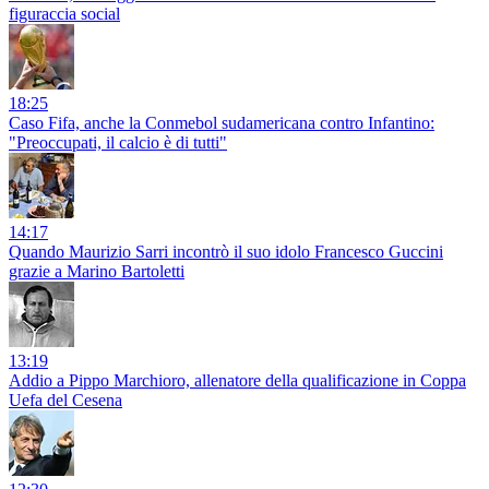
figuraccia social
18:25
Caso Fifa, anche la Conmebol sudamericana contro Infantino:
"Preoccupati, il calcio è di tutti"
14:17
Quando Maurizio Sarri incontrò il suo idolo Francesco Guccini
grazie a Marino Bartoletti
13:19
Addio a Pippo Marchioro, allenatore della qualificazione in Coppa
Uefa del Cesena