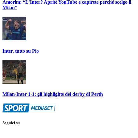
Amorim: “L’Inter? Aprite YouTube e capirete perché scelgo il
Milan”
Inter, tutto su Pio
Milan-Inter 1-1: gli highlights del derby di Perth
Seguici su