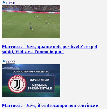
01:58
Marrucci: "Juve, quante note positive! Zero gol
subiti, Yildiz e... l'uomo in più"
00:27
Marrucci: "Juve, il centrocampo non convince e