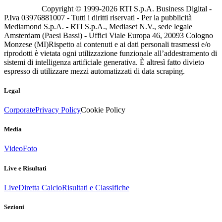
Copyright © 1999-
2026
RTI S.p.A. Business Digital -
P.Iva 03976881007 - Tutti i diritti riservati - Per la pubblicità
Mediamond S.p.A. - RTI S.p.A., Mediaset N.V., sede legale
Amsterdam (Paesi Bassi) - Uffici Viale Europa 46, 20093 Cologno
Monzese (MI)
Rispetto ai contenuti e ai dati personali trasmessi e/o
riprodotti è vietata ogni utilizzazione funzionale all’addestramento di
sistemi di intelligenza artificiale generativa. È altresì fatto divieto
espresso di utilizzare mezzi automatizzati di data scraping.
Legal
Corporate
Privacy Policy
Cookie Policy
Media
Video
Foto
Live e Risultati
Live
Diretta Calcio
Risultati e Classifiche
Sezioni