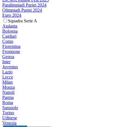
Paralimpiadi Parigi 2024
Olimpiadi Parigi 2024
Euro 2024
Squadra Serie A
Atalanta
Bologna
Cagliari
Como
Fiorentina
Frosinone
Genoa
Inter
Juventus
Lazio
Lecce
Milan
Monza
Napoli
Parma
Roma
Sassuolo
Torino
Udinese
Venezia