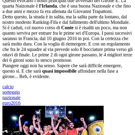
Questo evocano i nostri principali due avversari del Girone E. La
quarta Naizonale è
l'Irlanda
, che è una buona Nazionale e che fino
a due anni e mezzo fa era allenata da Giovanni Trapattoni.
Detto questo, la strada è in salita, ma la salita parte da lontano, dal
nostro modesto Ranking-Fifa e dal fallimento dell'ultimo Mondiale.
Si è caduti, col nuovo corso di
Conte
si è risaliti un poco, ma non
quanto serviva per entrare fra le prime sei d'Europa. I passi sucessivi
saranno in Francia, dal 10 giugno 2016 in poi. Con la certezza che
sarà molto dura. Con la voglia di riemergere. E con un regolamento
che fra le 24 squadre al via prevede solo 8 bocciature prima verso gli
ottavi di finale. Le prime 2 di ogni girone passano, le 4 migliori terze
dei 6 gironi sono lo stesco promosse.
Piangere oggi non ha senso. Sapere che sarà difficile emergere,
questo sì. E che sarà
quasi impossibile
affondare nella fase a
girone... Beh, è evidente.
calcio
sorteggio
nazionale
euro2016