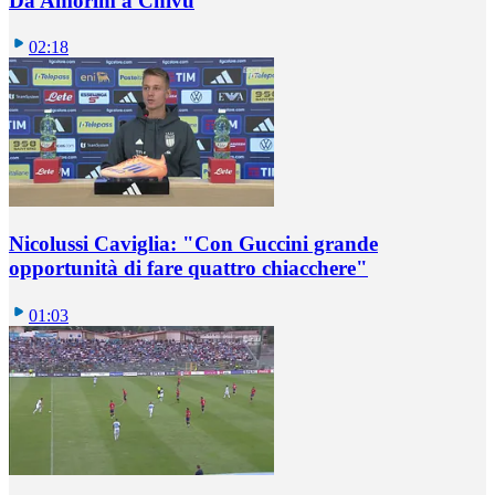
Da Amorim a Chivu
02:18
Nicolussi Caviglia: "Con Guccini grande
opportunità di fare quattro chiacchere"
01:03