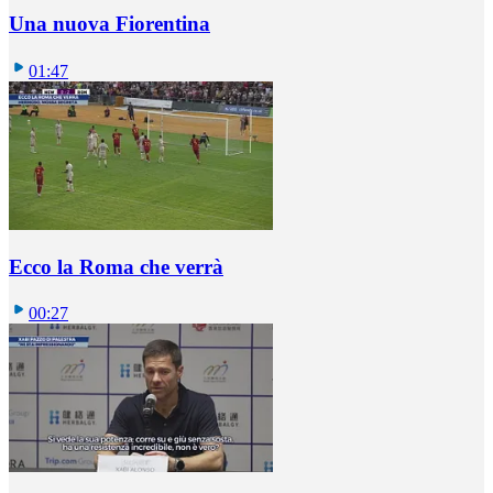
Una nuova Fiorentina
01:47
Ecco la Roma che verrà
00:27