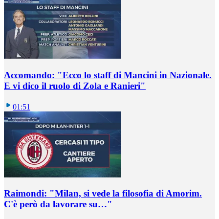
Accomando: "Ecco lo staff di Mancini in Nazionale.
E vi dico il ruolo di Zola e Ranieri"
01:51
Raimondi: "Milan, si vede la filosofia di Amorim.
C'è però da lavorare su…"