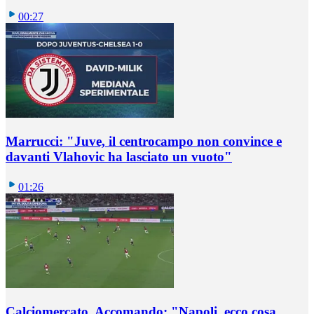
00:27
Marrucci: "Juve, il centrocampo non convince e
davanti Vlahovic ha lasciato un vuoto"
01:26
Calciomercato, Accomando: "Napoli, ecco cosa