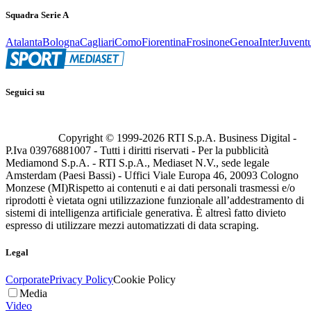
Squadra Serie A
Atalanta
Bologna
Cagliari
Como
Fiorentina
Frosinone
Genoa
Inter
Juvent
Seguici su
Copyright © 1999-
2026
RTI S.p.A. Business Digital -
P.Iva 03976881007 - Tutti i diritti riservati - Per la pubblicità
Mediamond S.p.A. - RTI S.p.A., Mediaset N.V., sede legale
Amsterdam (Paesi Bassi) - Uffici Viale Europa 46, 20093 Cologno
Monzese (MI)
Rispetto ai contenuti e ai dati personali trasmessi e/o
riprodotti è vietata ogni utilizzazione funzionale all’addestramento di
sistemi di intelligenza artificiale generativa. È altresì fatto divieto
espresso di utilizzare mezzi automatizzati di data scraping.
Legal
Corporate
Privacy Policy
Cookie Policy
Media
Video