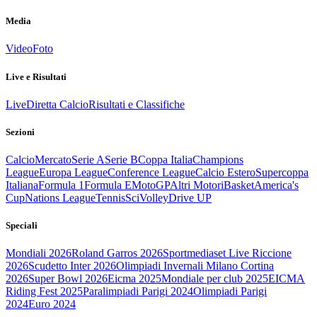
Media
Video
Foto
Live e Risultati
Live
Diretta Calcio
Risultati e Classifiche
Sezioni
Calcio
Mercato
Serie A
Serie B
Coppa Italia
Champions
League
Europa League
Conference League
Calcio Estero
Supercoppa
Italiana
Formula 1
Formula E
MotoGP
Altri Motori
Basket
America's
Cup
Nations League
Tennis
Sci
Volley
Drive UP
Speciali
Mondiali 2026
Roland Garros 2026
Sportmediaset Live Riccione
2026
Scudetto Inter 2026
Olimpiadi Invernali Milano Cortina
2026
Super Bowl 2026
Eicma 2025
Mondiale per club 2025
EICMA
Riding Fest 2025
Paralimpiadi Parigi 2024
Olimpiadi Parigi
2024
Euro 2024