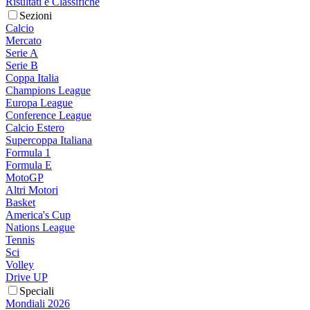
Risultati e Classifiche
Sezioni
Calcio
Mercato
Serie A
Serie B
Coppa Italia
Champions League
Europa League
Conference League
Calcio Estero
Supercoppa Italiana
Formula 1
Formula E
MotoGP
Altri Motori
Basket
America's Cup
Nations League
Tennis
Sci
Volley
Drive UP
Speciali
Mondiali 2026