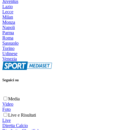
Juventus
Lazio
Lecce
Milan
Monza
Napoli
Parma
Roma
Sassuolo
Torino
Udinese
Venezia
Seguici su
Media
Video
Foto
Live e Risultati
Live
Diretta Calcio