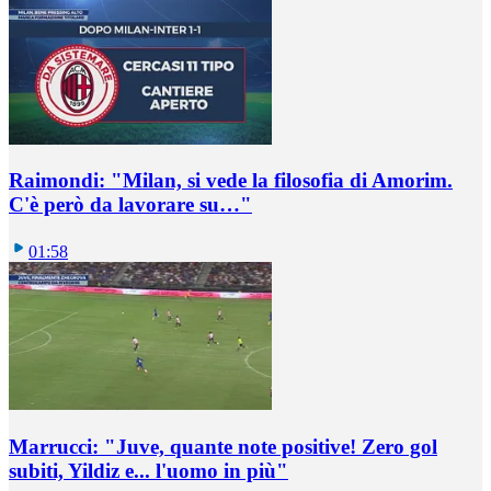
Raimondi: "Milan, si vede la filosofia di Amorim.
C'è però da lavorare su…"
01:58
Marrucci: "Juve, quante note positive! Zero gol
subiti, Yildiz e... l'uomo in più"