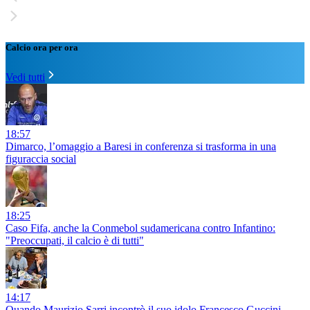
Calcio ora per ora
Vedi tutti
18:57
Dimarco, l’omaggio a Baresi in conferenza si trasforma in una
figuraccia social
18:25
Caso Fifa, anche la Conmebol sudamericana contro Infantino:
"Preoccupati, il calcio è di tutti"
14:17
Quando Maurizio Sarri incontrò il suo idolo Francesco Guccini