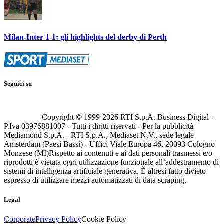
Milan-Inter 1-1: gli highlights del derby di Perth
Seguici su
Copyright © 1999-
2026
RTI S.p.A. Business Digital -
P.Iva 03976881007 - Tutti i diritti riservati - Per la pubblicità
Mediamond S.p.A. - RTI S.p.A., Mediaset N.V., sede legale
Amsterdam (Paesi Bassi) - Uffici Viale Europa 46, 20093 Cologno
Monzese (MI)
Rispetto ai contenuti e ai dati personali trasmessi e/o
riprodotti è vietata ogni utilizzazione funzionale all’addestramento di
sistemi di intelligenza artificiale generativa. È altresì fatto divieto
espresso di utilizzare mezzi automatizzati di data scraping.
Legal
Corporate
Privacy Policy
Cookie Policy