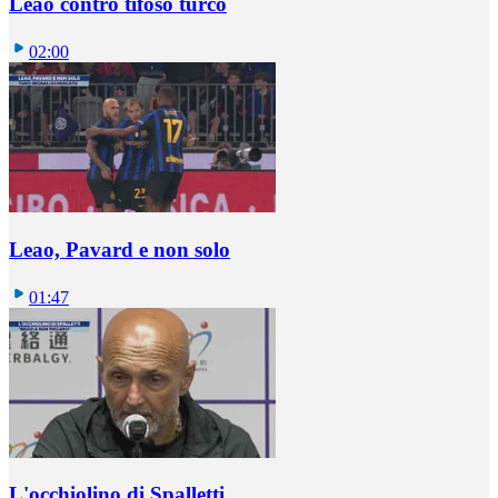
Leao contro tifoso turco
02:00
Leao, Pavard e non solo
01:47
L'occhiolino di Spalletti