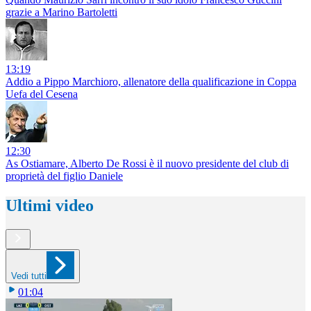
grazie a Marino Bartoletti
13:19
Addio a Pippo Marchioro, allenatore della qualificazione in Coppa
Uefa del Cesena
12:30
As Ostiamare, Alberto De Rossi è il nuovo presidente del club di
proprietà del figlio Daniele
Ultimi video
Vedi tutti
01:04