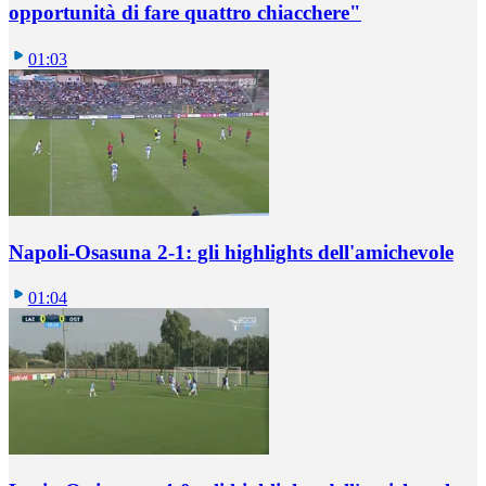
opportunità di fare quattro chiacchere"
01:03
Napoli-Osasuna 2-1: gli highlights dell'amichevole
01:04