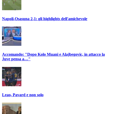
Napoli-Osasuna 2-1: gli highlights dell'amichevole
Accomando: "Dopo Kolo Muani e Alajbegovic, in attacco la
Juve pensa a…"
Leao, Pavard e non solo