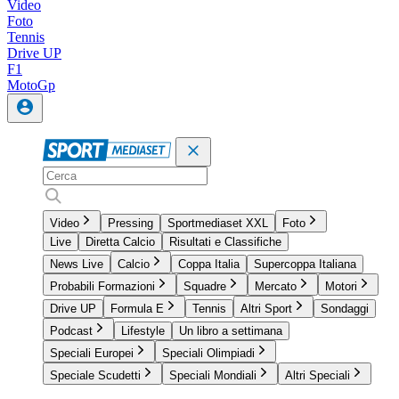
Video
Foto
Tennis
Drive UP
F1
MotoGp
Video
Pressing
Sportmediaset XXL
Foto
Live
Diretta Calcio
Risultati e Classifiche
News Live
Calcio
Coppa Italia
Supercoppa Italiana
Probabili Formazioni
Squadre
Mercato
Motori
Drive UP
Formula E
Tennis
Altri Sport
Sondaggi
Podcast
Lifestyle
Un libro a settimana
Speciali Europei
Speciali Olimpiadi
Speciale Scudetti
Speciali Mondiali
Altri Speciali