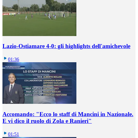
Lazio-Ostiamare 4-0: gli highlights dell'amichevole
01:36
Accomando: "Ecco lo staff di Mancini in Nazionale.
E vi dico il ruolo di Zola e Ranieri"
01:51