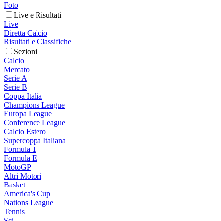
Foto
Live e Risultati
Live
Diretta Calcio
Risultati e Classifiche
Sezioni
Calcio
Mercato
Serie A
Serie B
Coppa Italia
Champions League
Europa League
Conference League
Calcio Estero
Supercoppa Italiana
Formula 1
Formula E
MotoGP
Altri Motori
Basket
America's Cup
Nations League
Tennis
Sci