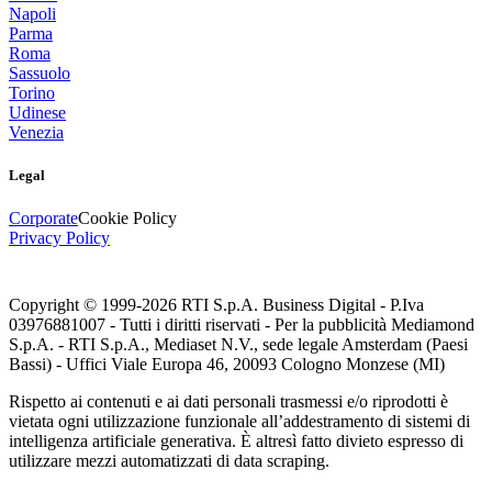
Napoli
Parma
Roma
Sassuolo
Torino
Udinese
Venezia
Legal
Corporate
Cookie Policy
Privacy Policy
Copyright © 1999-
2026
RTI S.p.A. Business Digital - P.Iva
03976881007 - Tutti i diritti riservati - Per la pubblicità Mediamond
S.p.A. - RTI S.p.A., Mediaset N.V., sede legale Amsterdam (Paesi
Bassi) - Uffici Viale Europa 46, 20093 Cologno Monzese (MI)
Rispetto ai contenuti e ai dati personali trasmessi e/o riprodotti è
vietata ogni utilizzazione funzionale all’addestramento di sistemi di
intelligenza artificiale generativa. È altresì fatto divieto espresso di
utilizzare mezzi automatizzati di data scraping.