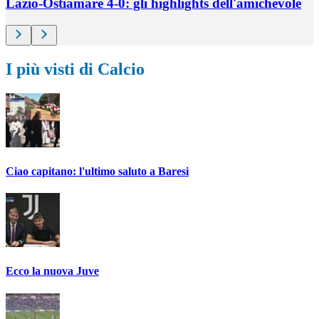
Lazio-Ostiamare 4-0: gli highlights dell'amichevole
I più visti di Calcio
Ciao capitano: l'ultimo saluto a Baresi
Ecco la nuova Juve