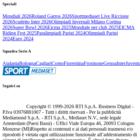
Speciali
Mondiali 2026
Roland Garros 2026
Sportmediaset Live Riccione
2026
Scudetto Inter 2026
Olimpiadi Invernali Milano Cortina
2026
Super Bowl 2026
Eicma 2025
Mondiale per club 2025
EICMA
Riding Fest 2025
Paralimpiadi Parigi 2024
Olimpiadi Parigi
2024
Euro 2024
Squadra Serie A
Atalanta
Bologna
Cagliari
Como
Fiorentina
Frosinone
Genoa
Inter
Juvent
Seguici su
Copyright © 1999-
2026
RTI S.p.A. Business Digital -
P.Iva 03976881007 - Tutti i diritti riservati - Per la pubblicità
Mediamond S.p.A. - RTI S.p.A., Mediaset N.V., sede legale
Amsterdam (Paesi Bassi) - Uffici Viale Europa 46, 20093 Cologno
Monzese (MI)
Rispetto ai contenuti e ai dati personali trasmessi e/o
riprodotti è vietata ogni utilizzazione funzionale all’addestramento di