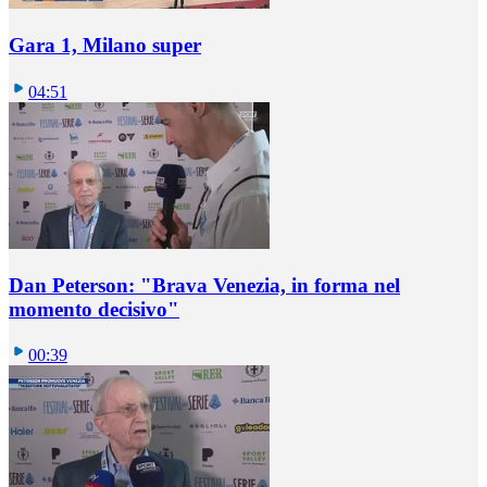
Gara 1, Milano super
04:51
Dan Peterson: "Brava Venezia, in forma nel
momento decisivo"
00:39