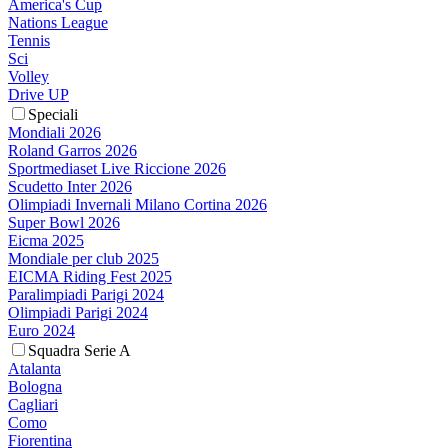
America's Cup
Nations League
Tennis
Sci
Volley
Drive UP
Speciali
Mondiali 2026
Roland Garros 2026
Sportmediaset Live Riccione 2026
Scudetto Inter 2026
Olimpiadi Invernali Milano Cortina 2026
Super Bowl 2026
Eicma 2025
Mondiale per club 2025
EICMA Riding Fest 2025
Paralimpiadi Parigi 2024
Olimpiadi Parigi 2024
Euro 2024
Squadra Serie A
Atalanta
Bologna
Cagliari
Como
Fiorentina