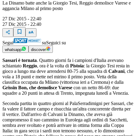
La Dinamo batte anche la Giorgio Tesi, Reggio demolisce Varese e
aggancia Milano al primo posto
27 Dic 2015 - 22:40
27 Dic 2015 - 22:40
Segui
su
Seguici su
whatsapp
discover
Sassari è tornata
. Quattro giorni fa i campioni d'Italia avevano
schiantato
Reggio
, ora è la volta di
Pistoia
: la Giorgio Tesi resta in
gioco a lungo ma deve arrendersi 80-75 alla squadra di
Calvani
, che
vola a 18 punti e mette nel mirino il primo posto. Vetta della
classifica occupata da Milano (vittoriosa ieri a Cremona) e dalla
Grissin Bon, che demolisce Varese
con un netto 86-69: due
squadre a 20 punti in attesa di Trento, impegnata lunedì a Venezia.
Seconda partita in quattro giorni al PalaSerradimigni per Sassari, che
fa valere il fattore campo e risucchia un'altra concorrente diretta per
il vertice. Dall'arrivo di Calvani la Dinamo, che aveva già
compromesso il suo cammino in Eurolega agli ordini di Sacchetti,
sembra aver svoltato e potrà arrivare in ottima forma alla Coppa
Italia: in gara secca i sardi non temono nessuno, e lo dimostrano