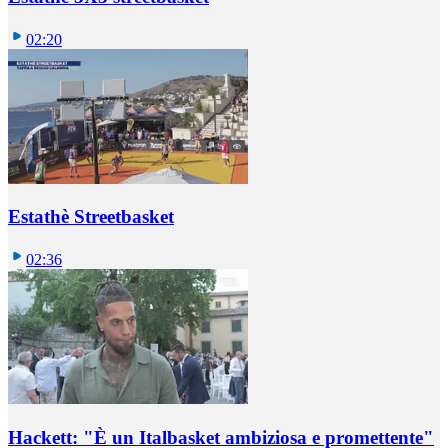
02:20
Estathè Streetbasket
02:36
Hackett: "È un Italbasket ambiziosa e promettente"