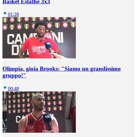
Basket Estathè 3x3
01:28
Olimpia, gioia Brooks: "Siamo un grandissimo
gruppo!"
00:48