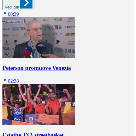
Vedi tutti
00:39
Peterson promuove Venezia
02:38
Estathè 3X3 streetbasket