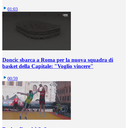
01:03
Doncic sbarca a Roma per la nuova squadra di
basket della Capitale: "Voglio vincere"
00:59