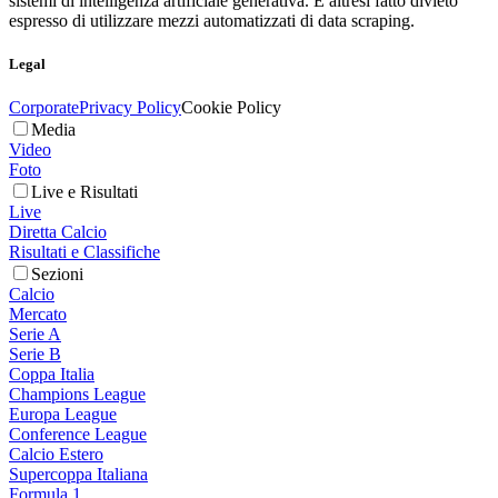
sistemi di intelligenza artificiale generativa. È altresì fatto divieto
espresso di utilizzare mezzi automatizzati di data scraping.
Legal
Corporate
Privacy Policy
Cookie Policy
Media
Video
Foto
Live e Risultati
Live
Diretta Calcio
Risultati e Classifiche
Sezioni
Calcio
Mercato
Serie A
Serie B
Coppa Italia
Champions League
Europa League
Conference League
Calcio Estero
Supercoppa Italiana
Formula 1