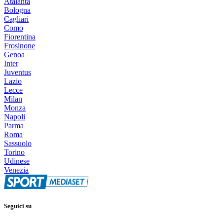
Atalanta
Bologna
Cagliari
Como
Fiorentina
Frosinone
Genoa
Inter
Juventus
Lazio
Lecce
Milan
Monza
Napoli
Parma
Roma
Sassuolo
Torino
Udinese
Venezia
Seguici su