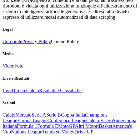
Monzese (MI)
Rispetto ai contenuti e ai dati personali trasmessi e/o
riprodotti è vietata ogni utilizzazione funzionale all’addestramento di
sistemi di intelligenza artificiale generativa. È altresì fatto divieto
espresso di utilizzare mezzi automatizzati di data scraping.
Legal
Corporate
Privacy Policy
Cookie Policy
Media
Video
Foto
Live e Risultati
Live
Diretta Calcio
Risultati e Classifiche
Sezioni
Calcio
Mercato
Serie A
Serie B
Coppa Italia
Champions
League
Europa League
Conference League
Calcio Estero
Supercoppa
Italiana
Formula 1
Formula E
MotoGP
Altri Motori
Basket
America's
Cup
Nations League
Tennis
Sci
Volley
Drive UP