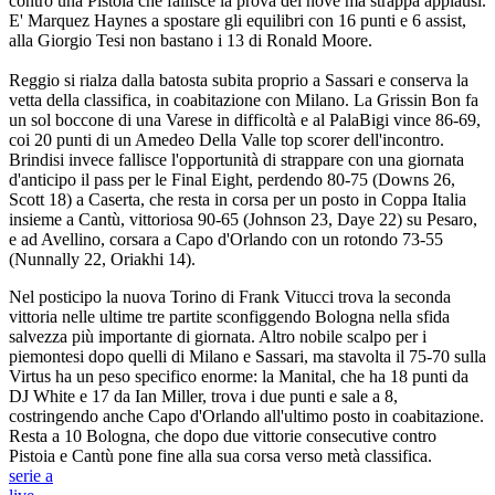
contro una Pistoia che fallisce la prova del nove ma strappa applausi.
E' Marquez Haynes a spostare gli equilibri con 16 punti e 6 assist,
alla Giorgio Tesi non bastano i 13 di Ronald Moore.
Reggio si rialza dalla batosta subita proprio a Sassari e conserva la
vetta della classifica, in coabitazione con Milano. La Grissin Bon fa
un sol boccone di una Varese in difficoltà e al PalaBigi vince 86-69,
coi 20 punti di un Amedeo Della Valle top scorer dell'incontro.
Brindisi invece fallisce l'opportunità di strappare con una giornata
d'anticipo il pass per le Final Eight, perdendo 80-75 (Downs 26,
Scott 18) a Caserta, che resta in corsa per un posto in Coppa Italia
insieme a Cantù, vittoriosa 90-65 (Johnson 23, Daye 22) su Pesaro,
e ad Avellino, corsara a Capo d'Orlando con un rotondo 73-55
(Nunnally 22, Oriakhi 14).
Nel posticipo la nuova Torino di Frank Vitucci trova la seconda
vittoria nelle ultime tre partite sconfiggendo Bologna nella sfida
salvezza più importante di giornata. Altro nobile scalpo per i
piemontesi dopo quelli di Milano e Sassari, ma stavolta il 75-70 sulla
Virtus ha un peso specifico enorme: la Manital, che ha 18 punti da
DJ White e 17 da Ian Miller, trova i due punti e sale a 8,
costringendo anche Capo d'Orlando all'ultimo posto in coabitazione.
Resta a 10 Bologna, che dopo due vittorie consecutive contro
Pistoia e Cantù pone fine alla sua corsa verso metà classifica.
serie a