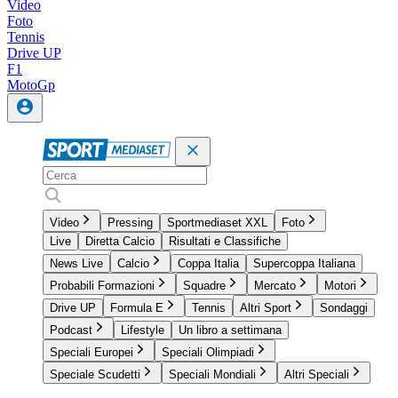
Video
Foto
Tennis
Drive UP
F1
MotoGp
Video
Pressing
Sportmediaset XXL
Foto
Live
Diretta Calcio
Risultati e Classifiche
News Live
Calcio
Coppa Italia
Supercoppa Italiana
Probabili Formazioni
Squadre
Mercato
Motori
Drive UP
Formula E
Tennis
Altri Sport
Sondaggi
Podcast
Lifestyle
Un libro a settimana
Speciali Europei
Speciali Olimpiadi
Speciale Scudetti
Speciali Mondiali
Altri Speciali