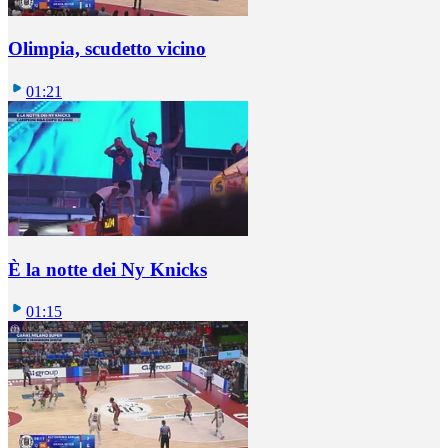
Olimpia, scudetto vicino
01:21
È la notte dei Ny Knicks
01:15