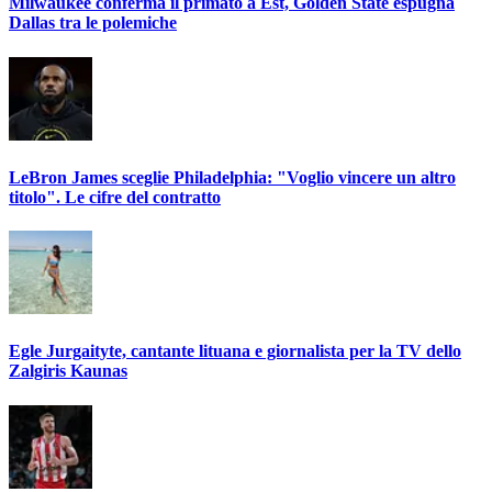
Milwaukee conferma il primato a Est, Golden State espugna
Dallas tra le polemiche
LeBron James sceglie Philadelphia: "Voglio vincere un altro
titolo". Le cifre del contratto
Egle Jurgaityte, cantante lituana e giornalista per la TV dello
Zalgiris Kaunas