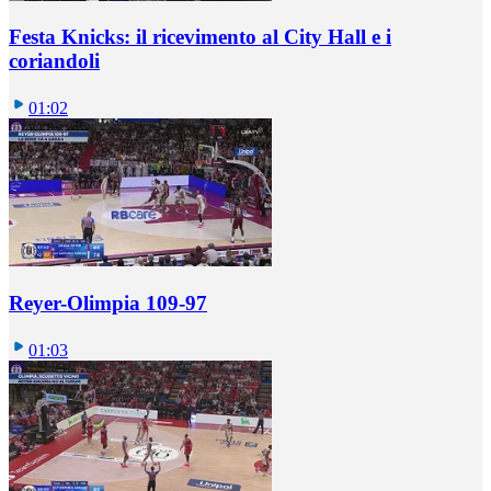
Festa Knicks: il ricevimento al City Hall e i
coriandoli
01:02
Reyer-Olimpia 109-97
01:03