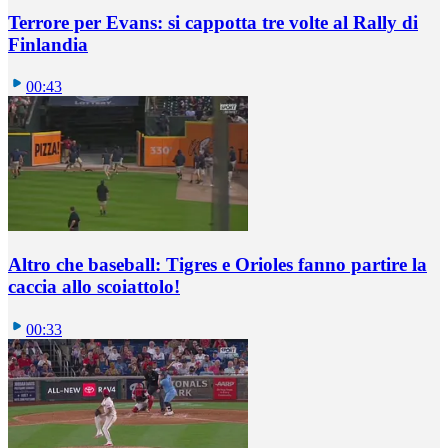
Terrore per Evans: si cappotta tre volte al Rally di
Finlandia
00:43
Altro che baseball: Tigres e Orioles fanno partire la
caccia allo scoiattolo!
00:33