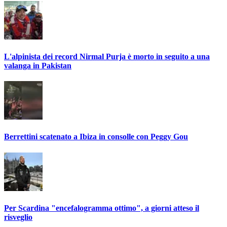
L'alpinista dei record Nirmal Purja è morto in seguito a una
valanga in Pakistan
Berrettini scatenato a Ibiza in consolle con Peggy Gou
Per Scardina "encefalogramma ottimo", a giorni atteso il
risveglio