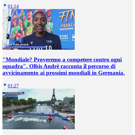
01:14
"Mondiale? Proveremo a competere contro ogni
squadra". Olbis Andrè racconta il percorso di
avvicinamento ai prossimi mondiali in Germania.
01:27