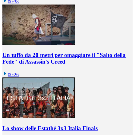
00:38
Un tuffo da 20 metri per omaggiare il "Salto della
Fede" di Assassin's Creed
00:26
Lo show delle Estathé 3x3 Italia Finals