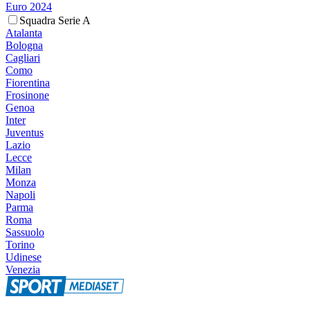
Euro 2024
Squadra Serie A
Atalanta
Bologna
Cagliari
Como
Fiorentina
Frosinone
Genoa
Inter
Juventus
Lazio
Lecce
Milan
Monza
Napoli
Parma
Roma
Sassuolo
Torino
Udinese
Venezia