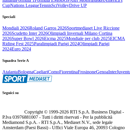
Italiana
Formula 1
Formula E
MotoGP
Altri Motori
Basket
America's
Cup
Nations League
Tennis
Sci
Volley
Drive UP
Speciali
Mondiali 2026
Roland Garros 2026
Sportmediaset Live Riccione
2026
Scudetto Inter 2026
Olimpiadi Invernali Milano Cortina
2026
Super Bowl 2026
Eicma 2025
Mondiale per club 2025
EICMA
Riding Fest 2025
Paralimpiadi Parigi 2024
Olimpiadi Parigi
2024
Euro 2024
Squadra Serie A
Atalanta
Bologna
Cagliari
Como
Fiorentina
Frosinone
Genoa
Inter
Juvent
Seguici su
Copyright © 1999-
2026
RTI S.p.A. Business Digital -
P.Iva 03976881007 - Tutti i diritti riservati - Per la pubblicità
Mediamond S.p.A. - RTI S.p.A., Mediaset N.V., sede legale
Amsterdam (Paesi Bassi) - Uffici Viale Europa 46, 20093 Cologno