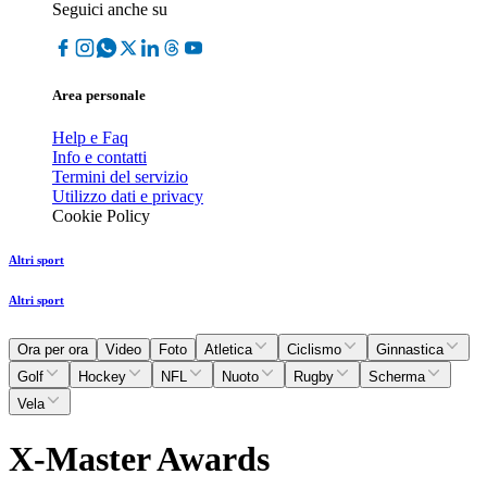
Seguici anche su
Area personale
Help e Faq
Info e contatti
Termini del servizio
Utilizzo dati e privacy
Cookie Policy
Altri sport
Altri sport
Ora per ora
Video
Foto
Atletica
Ciclismo
Ginnastica
Golf
Hockey
NFL
Nuoto
Rugby
Scherma
Vela
X-Master Awards