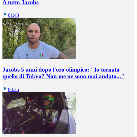
A tutto Jacobs
01:43
Jacobs 5 anni dopo l'oro olimpico: "Io tornato
quello di Tokyo? Non me ne sono mai andato..."
00:25