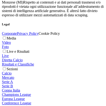
Monzese (MI)
Rispetto ai contenuti e ai dati personali trasmessi e/o
riprodotti è vietata ogni utilizzazione funzionale all’addestramento di
sistemi di intelligenza artificiale generativa. È altresì fatto divieto
espresso di utilizzare mezzi automatizzati di data scraping.
Legal
Corporate
Privacy Policy
Cookie Policy
Media
Video
Foto
Live e Risultati
Live
Diretta Calcio
Risultati e Classifiche
Sezioni
Calcio
Mercato
Serie A
Serie B
Coppa Italia
Champions League
Europa League
Conference League