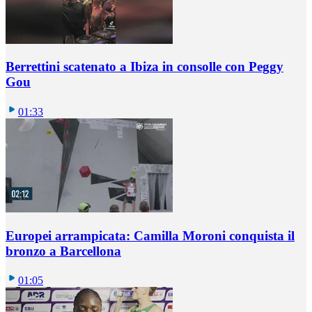
Berrettini scatenato a Ibiza in consolle con Peggy
Gou
01:33
Europei arrampicata: Camilla Moroni conquista il
bronzo a Barcellona
01:05