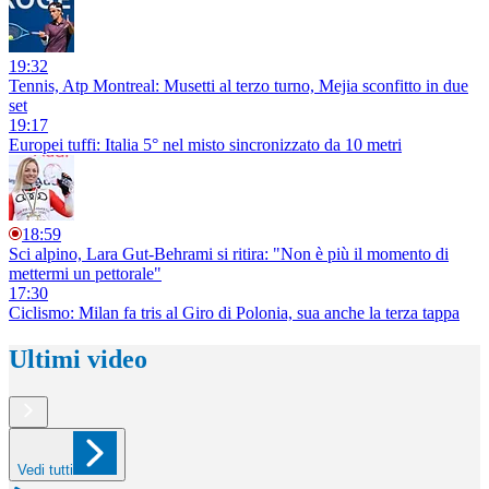
19:32
Tennis, Atp Montreal: Musetti al terzo turno, Mejia sconfitto in due
set
19:17
Europei tuffi: Italia 5° nel misto sincronizzato da 10 metri
18:59
Sci alpino, Lara Gut-Behrami si ritira: "Non è più il momento di
mettermi un pettorale"
17:30
Ciclismo: Milan fa tris al Giro di Polonia, sua anche la terza tappa
Ultimi video
Vedi tutti