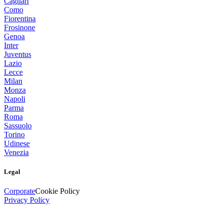
Cagliari
Como
Fiorentina
Frosinone
Genoa
Inter
Juventus
Lazio
Lecce
Milan
Monza
Napoli
Parma
Roma
Sassuolo
Torino
Udinese
Venezia
Legal
Corporate
Cookie Policy
Privacy Policy