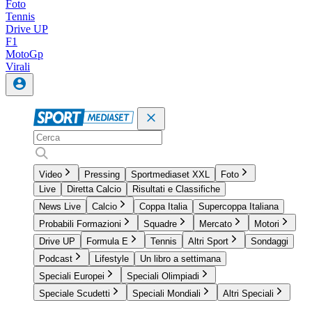
Foto
Tennis
Drive UP
F1
MotoGp
Virali
Video
Pressing
Sportmediaset XXL
Foto
Live
Diretta Calcio
Risultati e Classifiche
News Live
Calcio
Coppa Italia
Supercoppa Italiana
Probabili Formazioni
Squadre
Mercato
Motori
Drive UP
Formula E
Tennis
Altri Sport
Sondaggi
Podcast
Lifestyle
Un libro a settimana
Speciali Europei
Speciali Olimpiadi
Speciale Scudetti
Speciali Mondiali
Altri Speciali