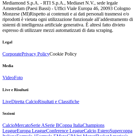
Mediamond S.p.A. - RTI S.p.A., Mediaset N.V., sede legale
Amsterdam (Paesi Bassi) - Uffici Viale Europa 46, 20093 Cologno
Monzese (MI)
Rispetto ai contenuti e ai dati personali trasmessi e/o
riprodotti è vietata ogni utilizzazione funzionale all’addestramento di
sistemi di intelligenza artificiale generativa. È altresì fatto divieto
espresso di utilizzare mezzi automatizzati di data scraping.
Legal
Corporate
Privacy Policy
Cookie Policy
Media
Video
Foto
Live e Risultati
Live
Diretta Calcio
Risultati e Classifiche
Sezioni
Calcio
Mercato
Serie A
Serie B
Coppa Italia
Champions
League
Europa League
Conference League
Calcio Estero
Supercoppa