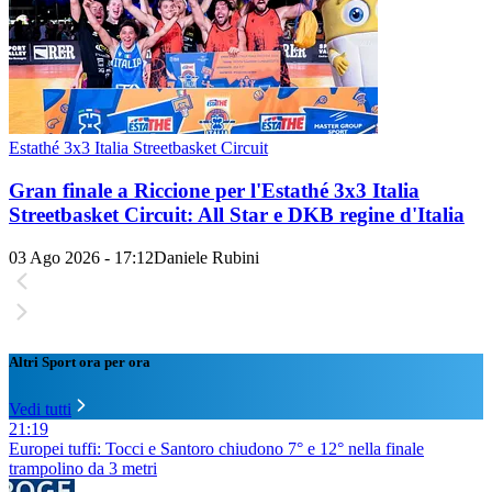
Estathé 3x3 Italia Streetbasket Circuit
Gran finale a Riccione per l'Estathé 3x3 Italia
Streetbasket Circuit: All Star e DKB regine d'Italia
03 Ago 2026 - 17:12
Daniele Rubini
Altri Sport ora per ora
Vedi tutti
21:19
Europei tuffi: Tocci e Santoro chiudono 7° e 12° nella finale
trampolino da 3 metri