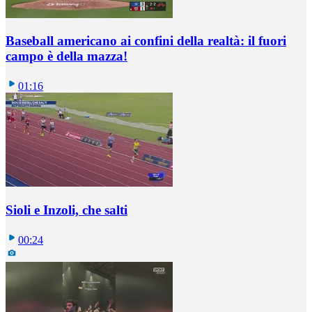
Baseball americano ai confini della realtà: il fuori
campo è della mazza!
01:16
Sioli e Inzoli, che salti
00:24