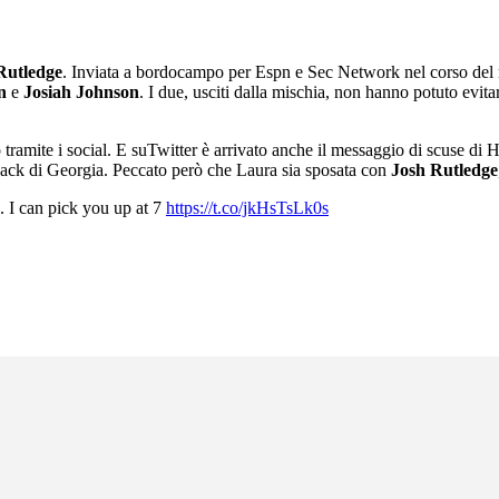
Rutledge
. Inviata a bordocampo per Espn e Sec Network nel corso del 
n
e
Josiah Johnson
. I due, usciti dalla mischia, non hanno potuto evita
o tramite i social. E suTwitter è arrivato anche il messaggio di scuse di
 back di Georgia. Peccato però che Laura sia sposata con
Josh Rutledge
. I can pick you up at 7
https://t.co/jkHsTsLk0s