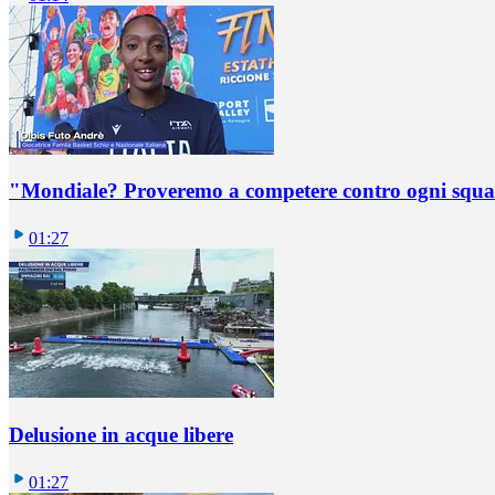
"Mondiale? Proveremo a competere contro ogni squadr
01:27
Delusione in acque libere
01:27