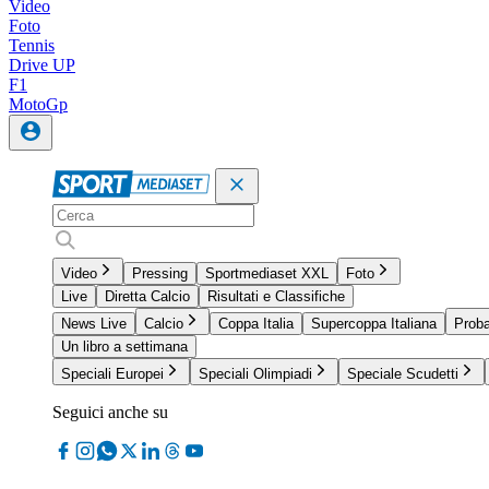
Video
Foto
Tennis
Drive UP
F1
MotoGp
Video
Pressing
Sportmediaset XXL
Foto
Live
Diretta Calcio
Risultati e Classifiche
News Live
Calcio
Coppa Italia
Supercoppa Italiana
Proba
Un libro a settimana
Speciali Europei
Speciali Olimpiadi
Speciale Scudetti
Seguici anche su