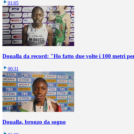
01:05
Doualla da record: "Ho fatto due volte i 100 metri pe
00:31
Doualla, bronzo da sogno