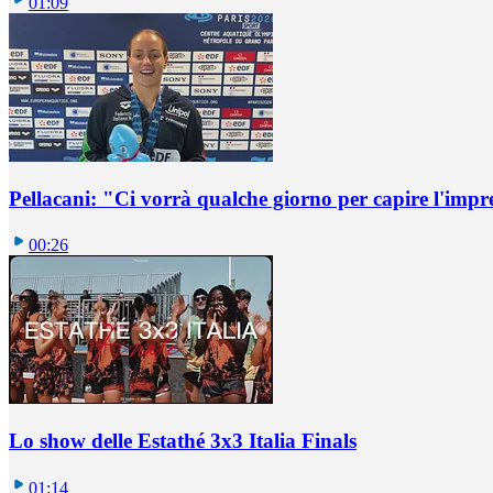
01:09
Pellacani: "Ci vorrà qualche giorno per capire l'impr
00:26
Lo show delle Estathé 3x3 Italia Finals
01:14