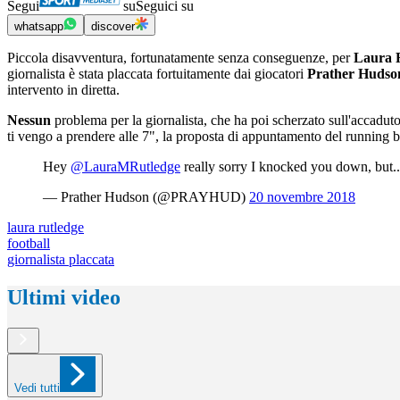
Segui
su
Seguici su
whatsapp
discover
Piccola disavventura, fortunatamente senza conseguenze, per
Laura 
giornalista è stata placcata fortuitamente dai giocatori
Prather Hudso
intervento in diretta.
Nessun
problema per la giornalista, che ha poi scherzato sull'accadut
ti vengo a prendere alle 7", la proposta di appuntamento del running
Hey
@LauraMRutledge
really sorry I knocked you down, but..
— Prather Hudson (@PRAYHUD)
20 novembre 2018
laura rutledge
football
giornalista placcata
Ultimi video
Vedi tutti