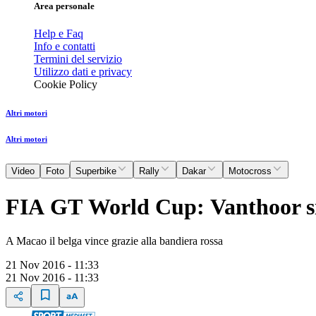
Area personale
Help e Faq
Info e contatti
Termini del servizio
Utilizzo dati e privacy
Cookie Policy
Altri motori
Altri motori
Video
Foto
Superbike
Rally
Dakar
Motocross
FIA GT World Cup: Vanthoor si
A Macao il belga vince grazie alla bandiera rossa
21 Nov 2016 - 11:33
21 Nov 2016 - 11:33