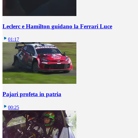
Leclerc e Hamilton guidano la Ferrari Luce
01:17
Pajari profeta in patria
00:25