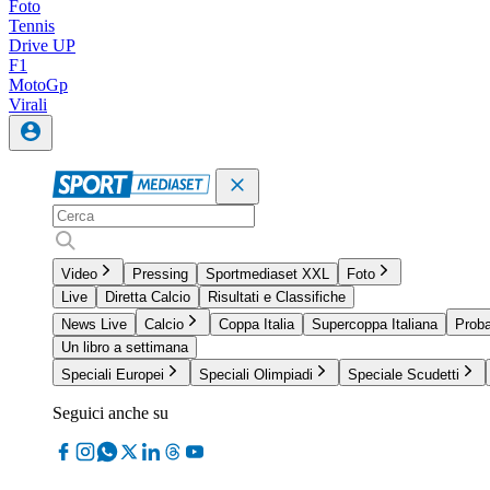
Foto
Tennis
Drive UP
F1
MotoGp
Virali
Video
Pressing
Sportmediaset XXL
Foto
Live
Diretta Calcio
Risultati e Classifiche
News Live
Calcio
Coppa Italia
Supercoppa Italiana
Proba
Un libro a settimana
Speciali Europei
Speciali Olimpiadi
Speciale Scudetti
Seguici anche su