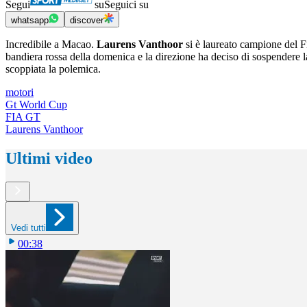
Segui
su
Seguici su
whatsapp
discover
Incredibile a Macao.
Laurens Vanthoor
si è laureato campione del F
bandiera rossa della domenica e la direzione ha deciso di sospendere la 
scoppiata la polemica.
motori
Gt World Cup
FIA GT
Laurens Vanthoor
Ultimi video
Vedi tutti
00:38