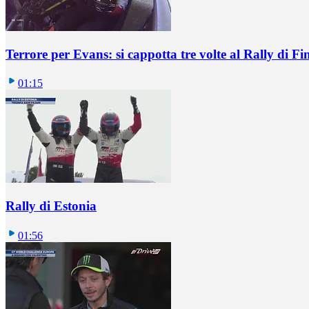
Terrore per Evans: si cappotta tre volte al Rally di Fi
01:15
Rally di Estonia
01:56