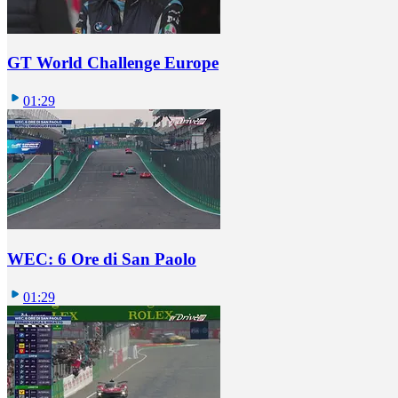
GT World Challenge Europe
01:29
WEC: 6 Ore di San Paolo
01:29